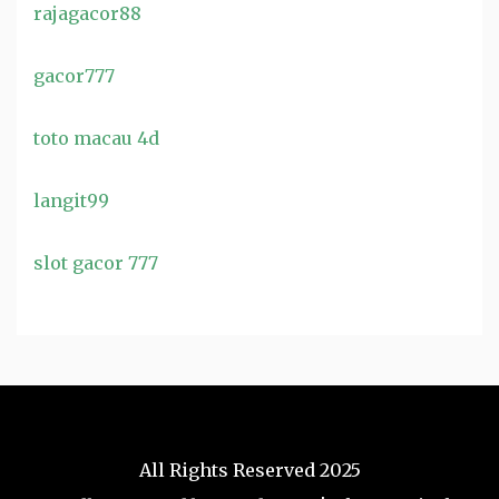
rajagacor88
gacor777
toto macau 4d
langit99
slot gacor 777
All Rights Reserved 2025