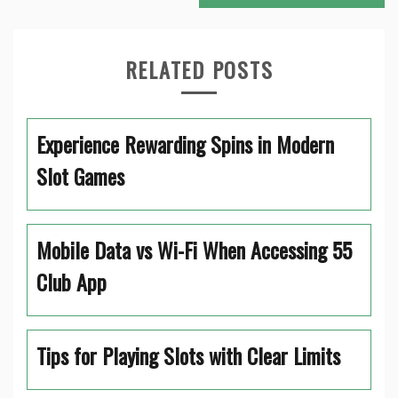
RELATED POSTS
Experience Rewarding Spins in Modern
Slot Games
Mobile Data vs Wi-Fi When Accessing 55
Club App
Tips for Playing Slots with Clear Limits