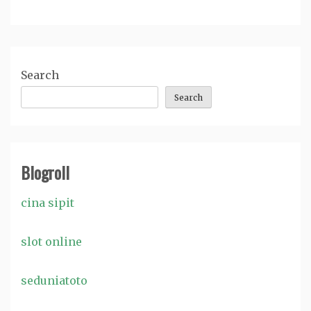
Search
Search
Blogroll
cina sipit
slot online
seduniatoto