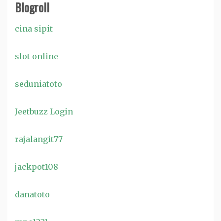
Blogroll
cina sipit
slot online
seduniatoto
Jeetbuzz Login
rajalangit77
jackpot108
danatoto