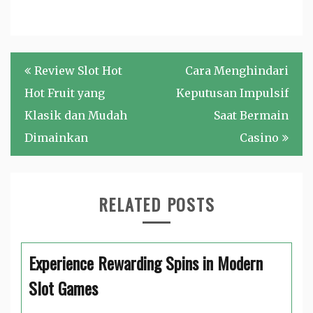
Post
Review Slot Hot
Cara Menghindari
navigation
Hot Fruit yang
Keputusan Impulsif
Klasik dan Mudah
Saat Bermain
Dimainkan
Casino
RELATED POSTS
Experience Rewarding Spins in Modern
Slot Games