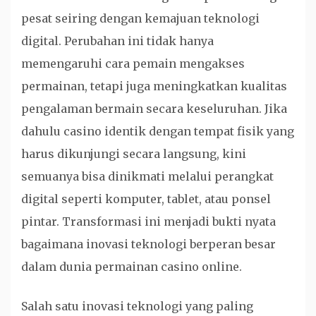
pesat seiring dengan kemajuan teknologi
digital. Perubahan ini tidak hanya
memengaruhi cara pemain mengakses
permainan, tetapi juga meningkatkan kualitas
pengalaman bermain secara keseluruhan. Jika
dahulu casino identik dengan tempat fisik yang
harus dikunjungi secara langsung, kini
semuanya bisa dinikmati melalui perangkat
digital seperti komputer, tablet, atau ponsel
pintar. Transformasi ini menjadi bukti nyata
bagaimana inovasi teknologi berperan besar
dalam dunia permainan casino online.
Salah satu inovasi teknologi yang paling