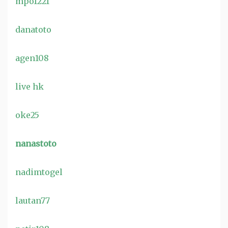
mpo1221
danatoto
agen108
live hk
oke25
nanastoto
nadimtogel
lautan77