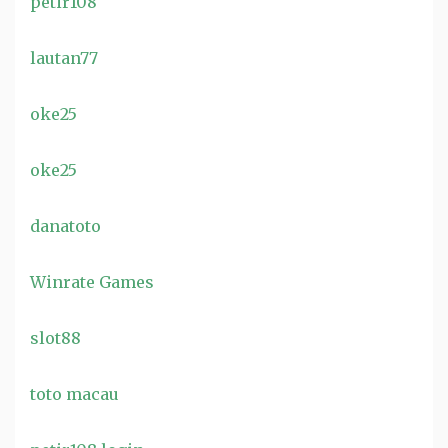
petir108
lautan77
oke25
oke25
danatoto
Winrate Games
slot88
toto macau