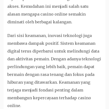
akses. Kemudahan ini menjadi salah satu
alasan mengapa casino online semakin
diminati oleh berbagai kalangan.
Dari sisi keamanan, inovasi teknologi juga
membawa dampak positif. Sistem keamanan
digital terus diperbarui untuk melindungi data
dan aktivitas pemain. Dengan adanya teknologi
perlindungan yang lebih baik, pemain dapat
bermain dengan rasa tenang dan fokus pada
hiburan yang ditawarkan. Keamanan yang
terjaga menjadi fondasi penting dalam
membangun kepercayaan terhadap casino
online.