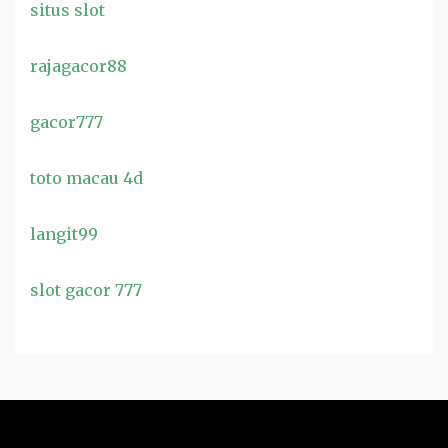
situs slot
rajagacor88
gacor777
toto macau 4d
langit99
slot gacor 777