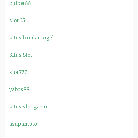
citibet88
slot 25
situs bandar togel
Situs Slot
slot777
yabos88
situs slot gacor
asupantoto