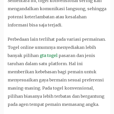
Sementara itu, togel konvensional sering kali
mengandalkan komunikasi langsung, sehingga
potensi keterlambatan atau kesalahan
informasi bisa saja terjadi.
Perbedaan lain terlihat pada variasi permainan.
Togel online umumnya menyediakan lebih
banyak pilihan
gta togel
pasaran dan jenis
taruhan dalam satu platform. Hal ini
memberikan kebebasan bagi pemain untuk
menyesuaikan gaya bermain sesuai preferensi
masing-masing. Pada togel konvensional,
pilihan biasanya lebih terbatas dan bergantung
pada agen tempat pemain memasang angka.