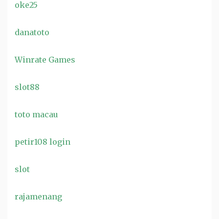
oke25
danatoto
Winrate Games
slot88
toto macau
petir108 login
slot
rajamenang