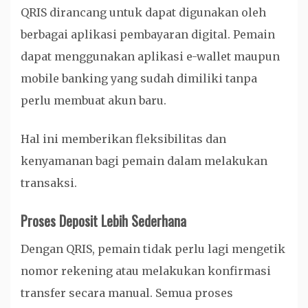
QRIS dirancang untuk dapat digunakan oleh
berbagai aplikasi pembayaran digital. Pemain
dapat menggunakan aplikasi e-wallet maupun
mobile banking yang sudah dimiliki tanpa
perlu membuat akun baru.
Hal ini memberikan fleksibilitas dan
kenyamanan bagi pemain dalam melakukan
transaksi.
Proses Deposit Lebih Sederhana
Dengan QRIS, pemain tidak perlu lagi mengetik
nomor rekening atau melakukan konfirmasi
transfer secara manual. Semua proses