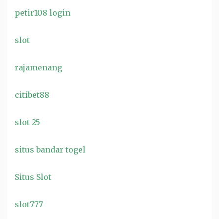
petir108 login
slot
rajamenang
citibet88
slot 25
situs bandar togel
Situs Slot
slot777