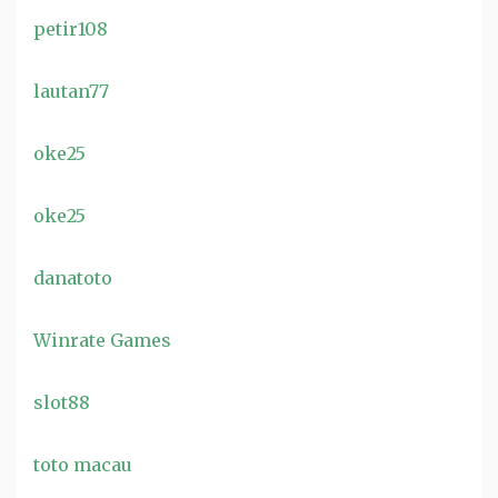
petir108
lautan77
oke25
oke25
danatoto
Winrate Games
slot88
toto macau