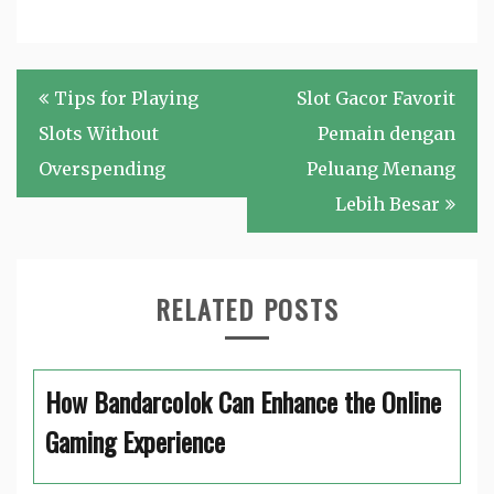
Post
Tips for Playing
Slot Gacor Favorit
navigation
Slots Without
Pemain dengan
Overspending
Peluang Menang
Lebih Besar
RELATED POSTS
How Bandarcolok Can Enhance the Online
Gaming Experience