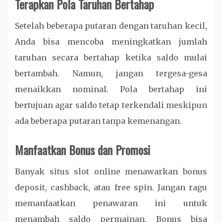
Terapkan Pola Taruhan Bertahap
Setelah beberapa putaran dengan taruhan kecil,
Anda bisa mencoba meningkatkan jumlah
taruhan secara bertahap ketika saldo mulai
bertambah. Namun, jangan tergesa-gesa
menaikkan nominal. Pola bertahap ini
bertujuan agar saldo tetap terkendali meskipun
ada beberapa putaran tanpa kemenangan.
Manfaatkan Bonus dan Promosi
Banyak situs slot online menawarkan bonus
deposit, cashback, atau free spin. Jangan ragu
memanfaatkan penawaran ini untuk
menambah saldo permainan. Bonus bisa