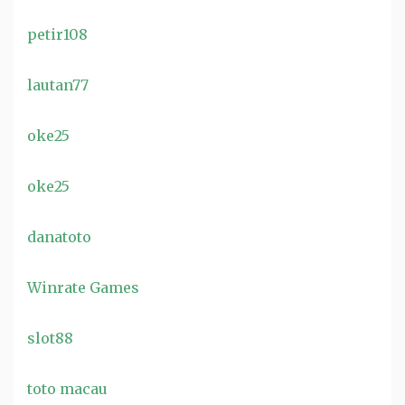
petir108
lautan77
oke25
oke25
danatoto
Winrate Games
slot88
toto macau