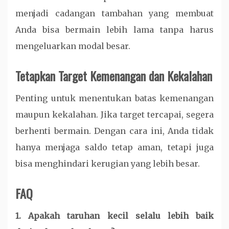
menjadi cadangan tambahan yang membuat
Anda bisa bermain lebih lama tanpa harus
mengeluarkan modal besar.
Tetapkan Target Kemenangan dan Kekalahan
Penting untuk menentukan batas kemenangan
maupun kekalahan. Jika target tercapai, segera
berhenti bermain. Dengan cara ini, Anda tidak
hanya menjaga saldo tetap aman, tetapi juga
bisa menghindari kerugian yang lebih besar.
FAQ
1. Apakah taruhan kecil selalu lebih baik