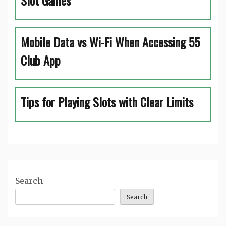
Slot Games
Mobile Data vs Wi-Fi When Accessing 55
Club App
Tips for Playing Slots with Clear Limits
Search
Search