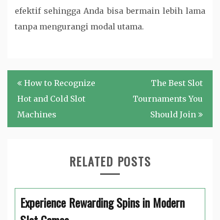
efektif sehingga Anda bisa bermain lebih lama
tanpa mengurangi modal utama.
Post
How to Recognize
The Best Slot
navigation
Hot and Cold Slot
Tournaments You
Machines
Should Join
RELATED POSTS
Experience Rewarding Spins in Modern