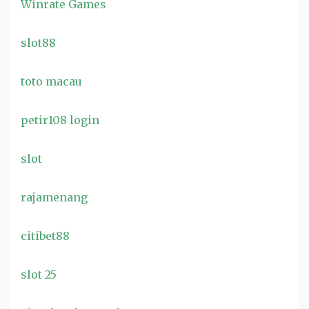
Winrate Games
slot88
toto macau
petir108 login
slot
rajamenang
citibet88
slot 25