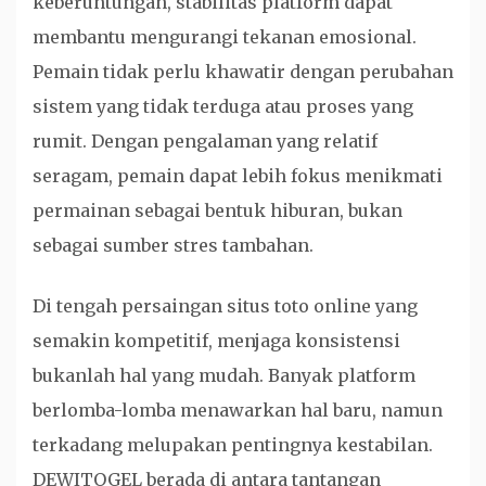
keberuntungan, stabilitas platform dapat
membantu mengurangi tekanan emosional.
Pemain tidak perlu khawatir dengan perubahan
sistem yang tidak terduga atau proses yang
rumit. Dengan pengalaman yang relatif
seragam, pemain dapat lebih fokus menikmati
permainan sebagai bentuk hiburan, bukan
sebagai sumber stres tambahan.
Di tengah persaingan situs toto online yang
semakin kompetitif, menjaga konsistensi
bukanlah hal yang mudah. Banyak platform
berlomba-lomba menawarkan hal baru, namun
terkadang melupakan pentingnya kestabilan.
DEWITOGEL berada di antara tantangan