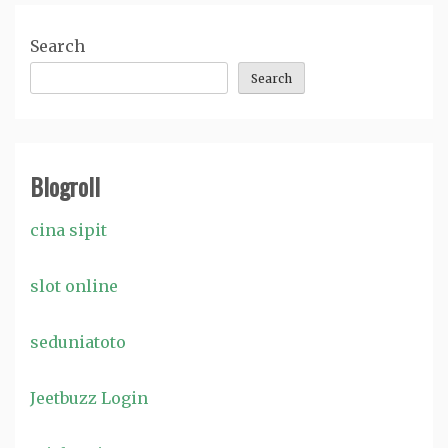
Search
Search
Blogroll
cina sipit
slot online
seduniatoto
Jeetbuzz Login