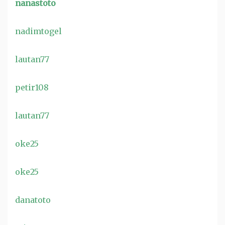
nanastoto
nadimtogel
lautan77
petir108
lautan77
oke25
oke25
danatoto