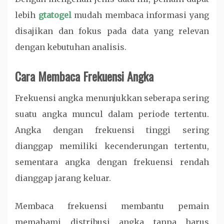
lebih
gtatogel
mudah membaca informasi yang
disajikan dan fokus pada data yang relevan
dengan kebutuhan analisis.
Cara Membaca Frekuensi Angka
Frekuensi angka menunjukkan seberapa sering
suatu angka muncul dalam periode tertentu.
Angka dengan frekuensi tinggi sering
dianggap memiliki kecenderungan tertentu,
sementara angka dengan frekuensi rendah
dianggap jarang keluar.
Membaca frekuensi membantu pemain
memahami distribusi angka tanpa harus