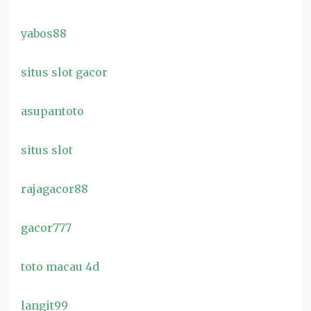
yabos88
situs slot gacor
asupantoto
situs slot
rajagacor88
gacor777
toto macau 4d
langit99