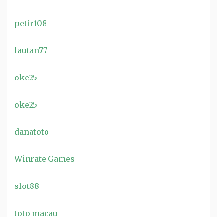
petir108
lautan77
oke25
oke25
danatoto
Winrate Games
slot88
toto macau