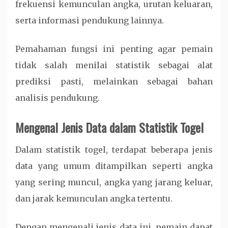
frekuensi kemunculan angka, urutan keluaran,
serta informasi pendukung lainnya.
Pemahaman fungsi ini penting agar pemain
tidak salah menilai statistik sebagai alat
prediksi pasti, melainkan sebagai bahan
analisis pendukung.
Mengenal Jenis Data dalam Statistik Togel
Dalam statistik togel, terdapat beberapa jenis
data yang umum ditampilkan seperti angka
yang sering muncul, angka yang jarang keluar,
dan jarak kemunculan angka tertentu.
Dengan mengenali jenis data ini, pemain dapat